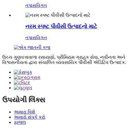
તપાસ
વિગત
નરમ સ્પષ્ટ પીવીસી ઉત્પાદનો માટે
તપાસ
વિગત
ઉચ્ચ ગુણવત્તાવાળા રસાયણો, પ્રીમિયમ ગ્રાહક સેવા, નવીનતા અને
વિશ્વસનીયતા દ્વારા સંચાલિત વ્યવસાયિક પીવીસી એડિટિવ ઉત્પાદક.
ઉપયોગી લિંક્સ
અમારા વિશે
અમારો સંપર્ક કરો
ફાજલ