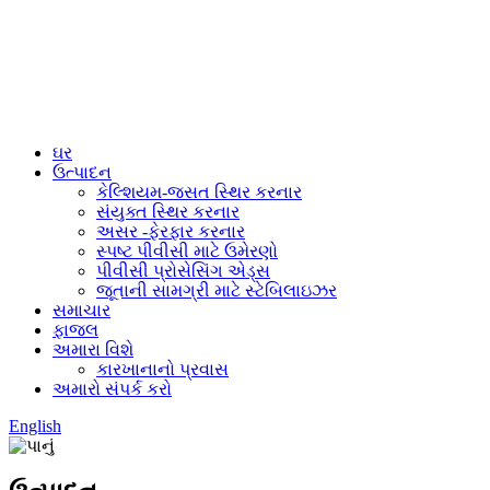
ઘર
ઉત્પાદન
કેલ્શિયમ-જસત સ્થિર કરનાર
સંયુક્ત સ્થિર કરનાર
અસર -ફેરફાર કરનાર
સ્પષ્ટ પીવીસી માટે ઉમેરણો
પીવીસી પ્રોસેસિંગ એડ્સ
જૂતાની સામગ્રી માટે સ્ટેબિલાઇઝર
સમાચાર
ફાજલ
અમારા વિશે
કારખાનાનો પ્રવાસ
અમારો સંપર્ક કરો
English