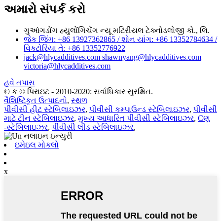
અમારો સંપર્ક કરો
ગુઆંગડોંગ હ્યુલોંગિચેંગ ન્યૂ મટિરીયલ ટેક્નોડલોજી કો., લિ.
જેક જિંગ: +86 13927362865 / શોન યાંગ: +86 13352784634 /
વિક્ટોરિયા તે: +86 13352776922
jack@hlycadditives.com shawnyang@hlycadditives.com
victoria@hlycadditives.com
હવે તપાસ
© ક © પિરાઇટ - 2010-2020: સર્વાધિકાર સુરક્ષિત.
વૈશિષ્ટિકૃત ઉત્પાદનો
,
સ્થળ
પીવીસી હીટ સ્ટેબિલાઇઝર
,
પીવીસી કમ્પાઉન્ડ સ્ટેબિલાઇઝર
,
પીવીસી
માટે ટીન સ્ટેબિલાઇઝર
,
મુખ્ય આધારિત પીવીસી સ્ટેબિલાઇઝર
,
Cણ
-સ્ટેબિલાઇઝર
,
પીવીસી લીડ સ્ટેબિલાઇઝર
,
ઇમેઇલ મોકલો
x