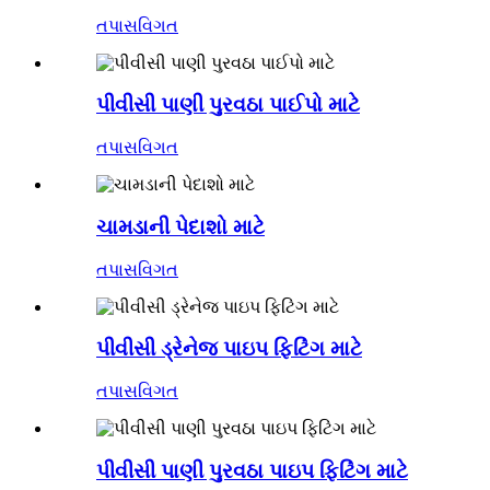
તપાસ
વિગત
પીવીસી પાણી પુરવઠા પાઈપો માટે
તપાસ
વિગત
ચામડાની પેદાશો માટે
તપાસ
વિગત
પીવીસી ડ્રેનેજ પાઇપ ફિટિંગ માટે
તપાસ
વિગત
પીવીસી પાણી પુરવઠા પાઇપ ફિટિંગ માટે