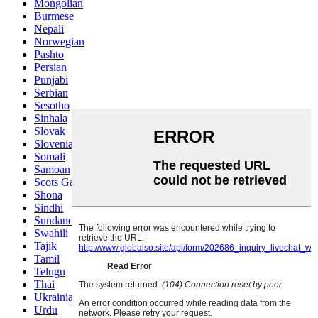
Mongolian
Burmese
Nepali
Norwegian
Pashto
Persian
Punjabi
Serbian
Sesotho
Sinhala
Slovak
Slovenian
Somali
Samoan
Scots Gaelic
Shona
Sindhi
Sundanese
Swahili
Tajik
Tamil
Telugu
Thai
Ukrainian
Urdu