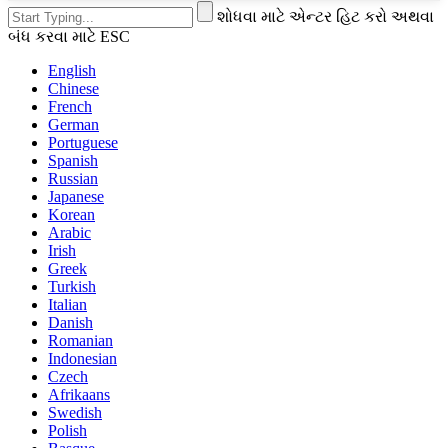
શોધવા માટે એન્ટર હિટ કરો અથવા
બંધ કરવા માટે ESC
English
Chinese
French
German
Portuguese
Spanish
Russian
Japanese
Korean
Arabic
Irish
Greek
Turkish
Italian
Danish
Romanian
Indonesian
Czech
Afrikaans
Swedish
Polish