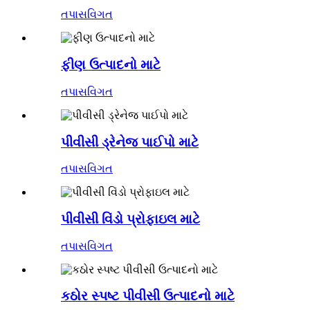
તપાસ
વિગત
ફીણ ઉત્પાદનો માટે
તપાસ
વિગત
પીવીસી ડ્રેનેજ પાઈપો માટે
તપાસ
વિગત
પીવીસી વિંડો પ્રોફાઇલ માટે
તપાસ
વિગત
કઠોર સ્પષ્ટ પીવીસી ઉત્પાદનો માટે