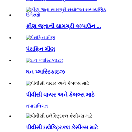
ફીણ જૂતાની સામગ્રી કમ્પાઉન ...
પેરાફિન મીણ
ઘન પ્લાસ્ટિકાઇઝ
પીવીસી વાયર અને કેબલ્સ માટે
તપાસ
વિગત
પીવીસી ઇલેક્ટ્રિકલ કેસીંગ્સ માટે