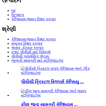
ઉત્પાદન
ઘર
ઉત્પાદન
કેલ્શિયમ-જસત સ્થિર કરનાર
શ્રેણી
કેલ્શિયમ-જસત સ્થિર કરનાર
સંયુક્ત સ્થિર કરનાર
અસર -ફેરફાર કરનાર
સ્પષ્ટ પીવીસી માટે ઉમેરણો
પીવીસી પ્રોસેસિંગ એડ્સ
જૂતાની સામગ્રી માટે સ્ટેબિલાઇઝર
પીવીસી ક્રિસ્ટલ સ્લિપર્સ કેલ્સિયુ ...
ફીણ જૂતા સામગ્રી કેલ્શિયમ ...